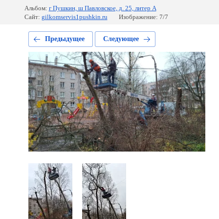
Альбом:
г Пушкин, ш Павловское, д. 25, литер А
Сайт:
gilkomservis1pushkin.ru
Изображение: 7/7
Предыдущее
Следующее