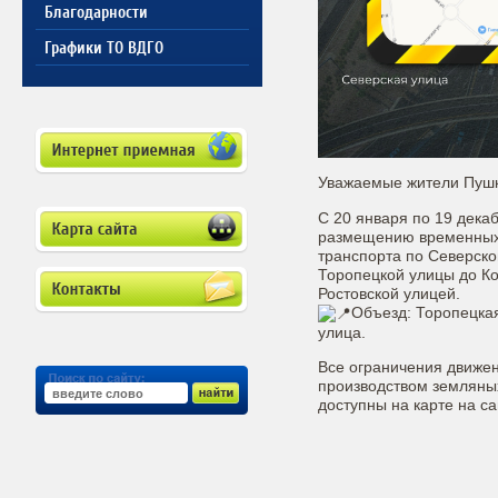
Благодарности
Графики ТО ВДГО
Уважаемые жители Пушк
С 20 января по 19 декаб
размещению временных 
транспорта по Северско
Торопецкой улицы до Ко
Ростовской улицей.
Объезд: Торопецкая
улица.
Все ограничения движен
производством земляных
доступны на карте на с