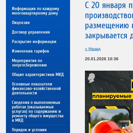
С 20 января п
Информация по каждому
производство
многоквартирному дому
Лицензия
размещению 
Договор управления
закрывается 
Раскрытие информации
« Назад
Изменения тарифов
20.01.2026 10:36
Мероприятия по
энергосбережению
Общие характеристики МКД
Основные показатели
финансово-хозяйственной
деятельности
Сведения о выполняемых
работах (оказываемых
услугах) по содержанию и
ремонту общего имущества
в МКД
Порядок и условия